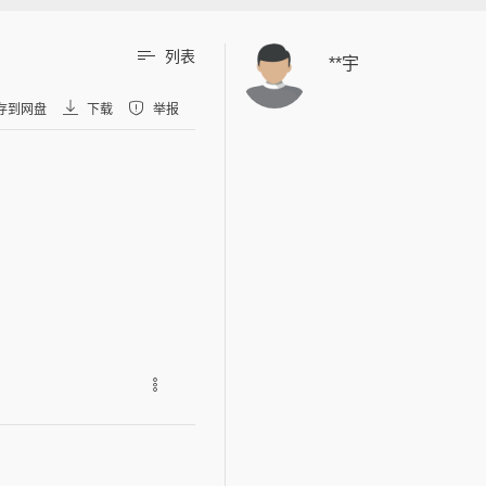
列表
**宇
存到网盘
下载
举报