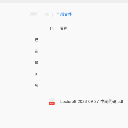
返回上一级
|
全部文件
名称
已
选
择
0
项
Lecture8-2023-09-27-中间代码.pdf