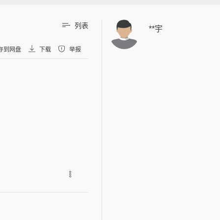
列表
**宇
存到网盘
下载
举报