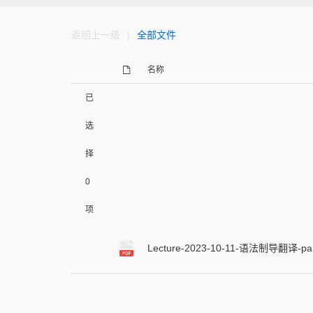
返回上一级
|
全部文件
名称
已
选
择
0
项
Lecture-2023-10-11-语法制导翻译-par